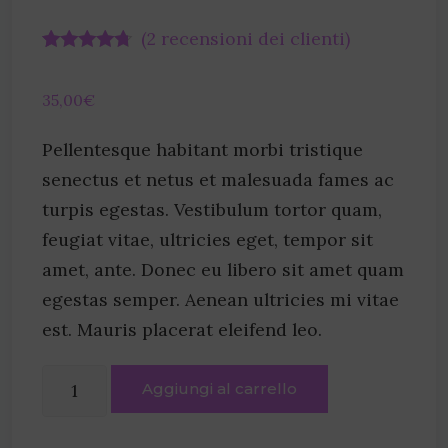
(
2
recensioni dei clienti)
Valutato
2
4.50
su 5
su base
35,00
€
di
recensioni
Pellentesque habitant morbi tristique
senectus et netus et malesuada fames ac
turpis egestas. Vestibulum tortor quam,
feugiat vitae, ultricies eget, tempor sit
amet, ante. Donec eu libero sit amet quam
egestas semper. Aenean ultricies mi vitae
est. Mauris placerat eleifend leo.
Aggiungi al carrello