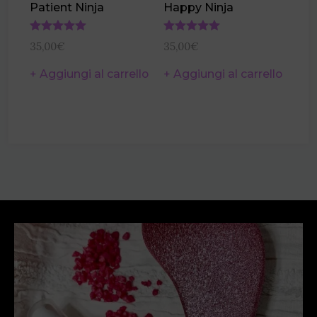
Patient Ninja
Happy Ninja
Valutato
Valutato
35,00
€
35,00
€
4.67
3.00
su 5
su 5
Aggiungi al carrello
Aggiungi al carrello