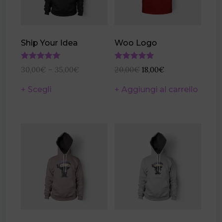
Ship Your Idea
Woo Logo
Valutato
Valutato
30,00
€
–
35,00
€
20,00
€
18,00
€
4.00
4.00
su 5
su 5
Scegli
Aggiungi al carrello