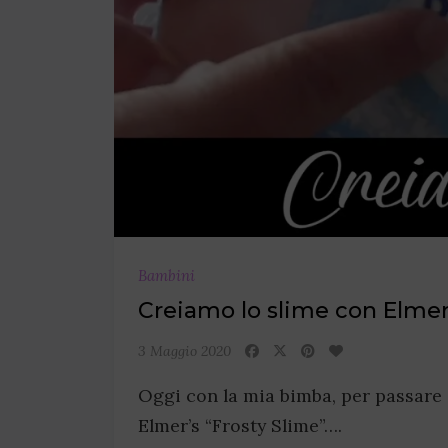
Bambini
Creiamo lo slime con Elmer’
3 Maggio 2020
Oggi con la mia bimba, per passare i
Elmer’s “Frosty Slime”….