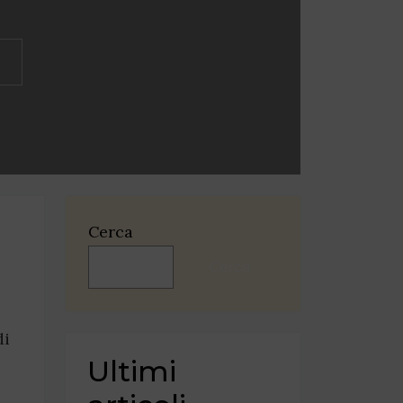
Cerca
Cerca
di
Ultimi